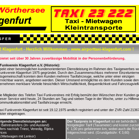
 F E R
2 Klagenfurt - Herzlich Willkommen -
www.airporttaxi-klagenfurt.com !
ietet seit über 30 Jahren zuverlässige Mobilität in der Personenbeförderung
.
Funkverein Klagenfurt e.V. (Historie):
ekt einer bestmöglichen kundenorientierten Dienstleistung im Rahmen des Taxigewerbes w
 Funkverein Klagenfurt 1975 gegründet. Durch den Zusammenschluss mehrerer Einzelunter
itsgemeinschaft konnten dem Kunden mehrere Taxifahrzeuge, welche unter einer einzigen
reichbar waren, angeboten werden. Dieser Umstand ermöglichte es dem Kunden sowie den
ernehmen merkbare Vorteile hinsichtlich Wirtschaftlichkeit, Bequemlichkeit und Fahrzeugvielfa
die Mitglieder des Telefon Taxi Funkvereines mit Erfolg bemüht den Wünschen ihrer Kunden g
eser Service wird heute, 24 Stunden am Tag und sieben Tage in der Woche, unter zu Hilfen
mmunikationsmittel und Taxifahrzeuge erreicht.
axi Funkverein Klagenfurt ist seit 19.12.1975 amtlich registriert und unter der ZVR-Zahl 213
ister eingetragen.
olgende Dienstleistungen an:
Der Taxipreis in Klagenfurt
ist ein behördlich
nd Bahntransfers (In- und Ausland)
festgelegter Tarif (Taxameter) und kostet zurzei
sfers nach/ab Triest, Venedig, Rijeka
€ 1,00 pro gefahrenen km, wobei auch die Rück
vices
mitgerechnet wird. (Grundgebühr: € 3,60)
 (Mietwagen mit Lenker)