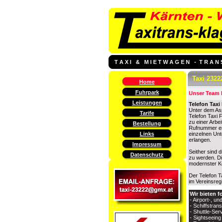
T A X I & M I E T W A G E N - T R A N S
Taxi 2322
Home
Fuhrpark
Unser Team b
Leistungen
Telefon Taxi 
Unter dem Asp
Tarife
Telefon Taxi
zu einer Arbe
Bestellung
Rufnummer er
Links
einzelnen Unt
erlangen.
Impressum
Seither sind 
Datenschutz
zu werden. Di
modernster Ko
Der Telefon T
im Vereinsreg
Wir bieten f
- Airport-, u
- Schiffstran
- Shuttle-Ser
- Sightseeing