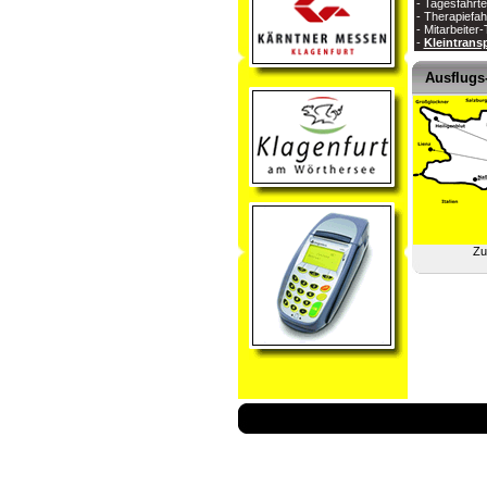
- Tagesfahrte
- Therapiefah
- Mitarbeiter
-
Kleintrans
Ausflugs-
Zu