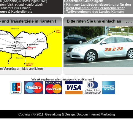
n (Konzerte, Ausstellungen usw.)
Gesetzliche Grundlagen:
rten (diskret und komfortabel)
-
Kärntner Landesbetriebsordnung für den
-Transfers (für Firmen)
-
nicht linienmäßigen Personenverkehr
porte & Kurierdienste
-
Tarifverordnung des Landes Kärnten
 und Transferziele in Kärnten !
Bitte rufen Sie uns einfach an . . . .
m Vergrössern bitte anklicken !!
Wir akzeptieren alle gängigen Kreditkarten !
Copyright © 2011, Gestaltung & Design: Dotcom Internet Marketing