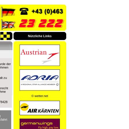
Nützliche Links
urde der
nehmen
lt zu
erecht
ahme
© wetter.net
678428
t
fahrt